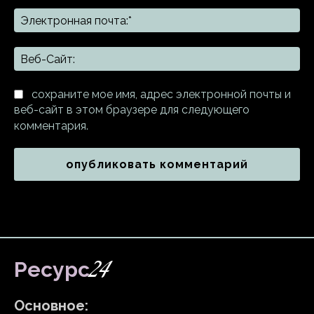
Эл
поч
Ве
Са
сохраните мое имя, адрес электронной почты и
веб-сайт в этом браузере для следующего
комментария.
24
Ресурс
Основное: