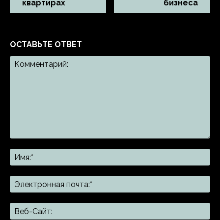
квартирах
бизнеса
ОСТАВЬТЕ ОТВЕТ
Комментарий:
Им
Эл
поч
Ве
Са