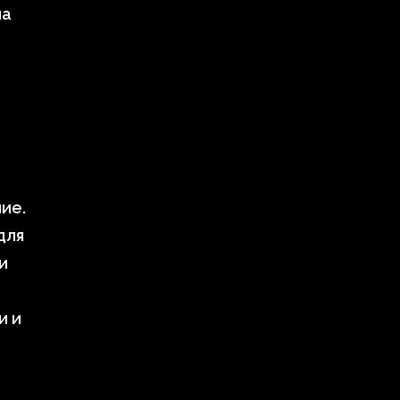
на
ие.
для
и
и и