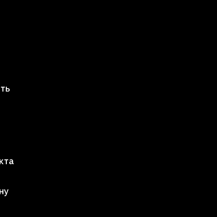
ть
кта
ну