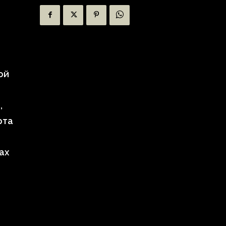
ой
,
рта
ах