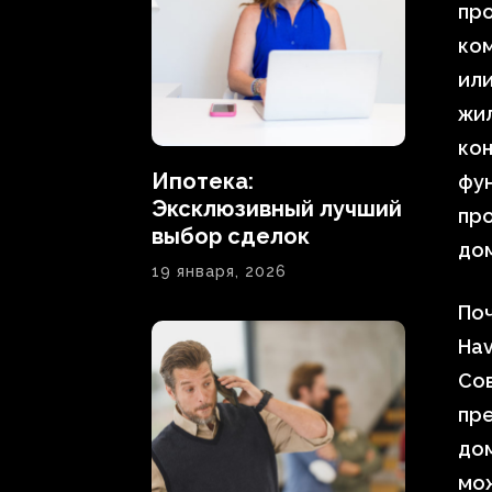
про
ко
или
жил
кон
Ипотека:
фун
Эксклюзивный лучший
пр
выбор сделок
дом
19 января, 2026
Поч
Ha
Со
пре
дом
мож