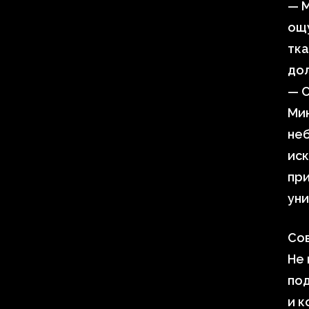
— М
ощу
тка
дол
— С
Мин
не
иск
пр
уни
Со
Не 
под
и к