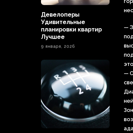
гор
нес
Девелоперы
Удивительные
— Э
планировки квартир
Лучшее
по
выс
9 января, 2026
под
это
— 
све
Диа
ней
Зо
воз
ада