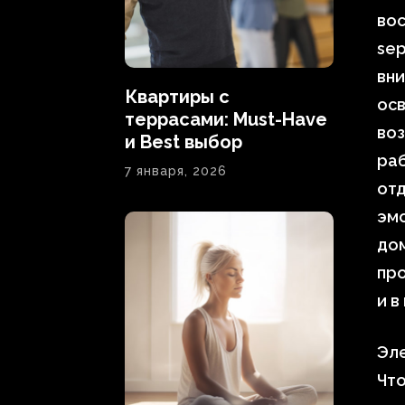
вос
sep
вни
Квартиры с
осв
террасами: Must-Have
воз
и Best выбор
ра
7 января, 2026
отд
эм
дом
пр
и в
Эл
Чт