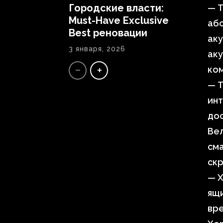
Городские власти:
— Т
Must-Have Exclusive
абс
Best реновации
аку
3 января, 2026
аку
ком
— 
инт
дос
Вел
сма
скр
— Х
ящи
вре