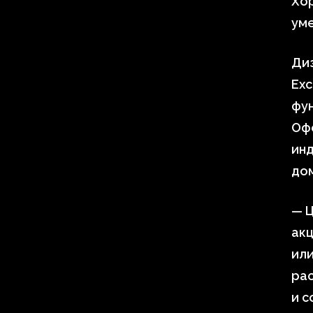
Хор
уме
Диз
Exc
фун
Оф
инд
дом
— Ц
акц
или
ра
и с