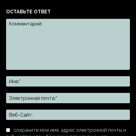
ОСТАВЬТЕ ОТВЕТ
Комментарий:
Им
Эл
поч
Ве
Са
сохраните мое имя, адрес электронной почты и