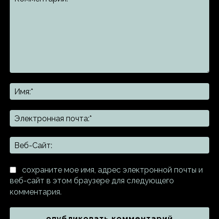
Комментарий:
Им
Эл
поч
Ве
Са
сохраните мое имя, адрес электронной почты и
веб-сайт в этом браузере для следующего
комментария.