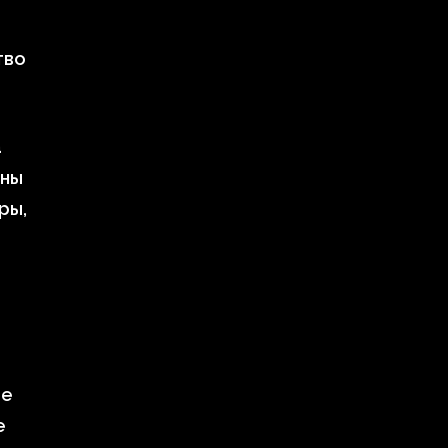
тво
а
жны
ры,
ые
е