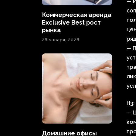
— И
со
Коммерческая аренда
пол
Exclusive Best рост
цен
рынка
ряд
26 января, 2026
— П
уст
тр
лик
усл
H3:
— Ш
ком
про
Домашние офисы