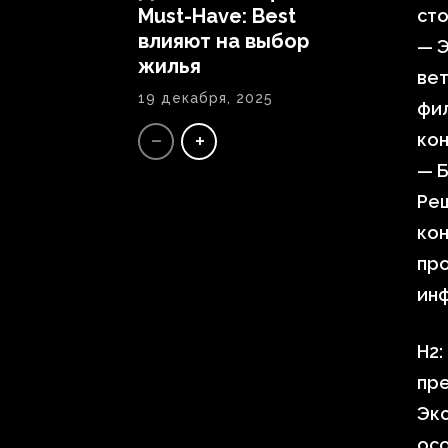
Must-Have: Best
сто
влияют на выбор
— Э
жилья
вет
19 декабря, 2025
фи
ко
— Б
Реш
кон
пр
инф
H2:
пр
Экс
ос