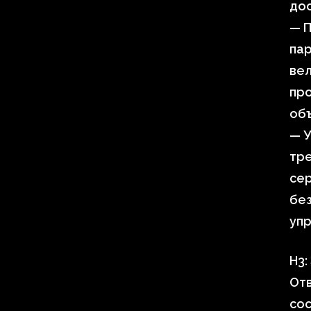
дос
— П
пар
вел
про
объ
— 
тре
сер
без
уп
H3:
От
сос