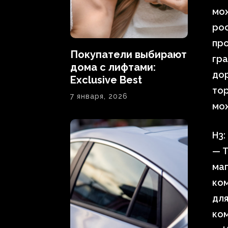
мо
рос
про
Покупатели выбирают
гр
дома с лифтами:
дор
Exclusive Best
тор
7 января, 2026
мож
H3:
— Т
маг
ком
для
ком