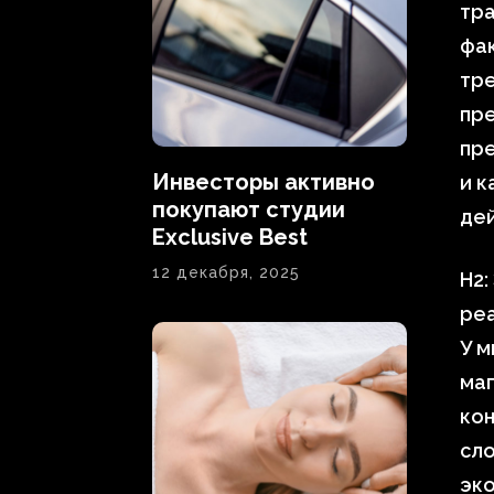
тра
фа
тре
пр
пре
Инвесторы активно
и к
покупают студии
дей
Exclusive Best
12 декабря, 2025
H2:
ре
У м
ма
ко
сло
эко