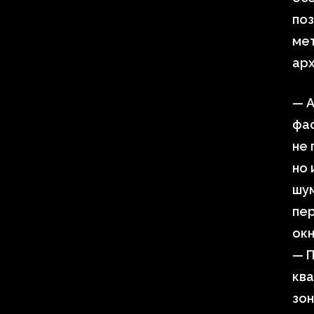
по
мет
арх
— А
фас
не 
но 
шум
пе
окн
— 
ква
зон