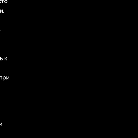
сто
и,
»
ь к
 при
и
а