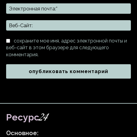
Эл
поч
Ве
Са
сохраните мое имя, адрес электронной почты и
веб-сайт в этом браузере для следующего
комментария.
24
Ресурс
Основное: