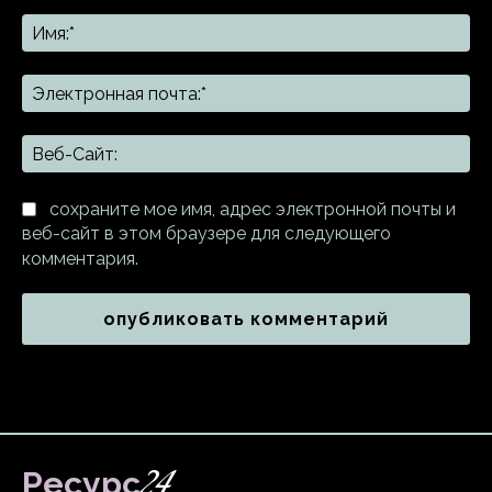
Комментарий:
Им
Эл
поч
Ве
Са
сохраните мое имя, адрес электронной почты и
веб-сайт в этом браузере для следующего
комментария.
24
Ресурс