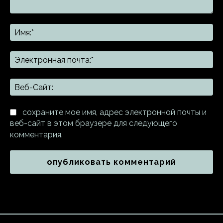
Комментарий:
Им
Эл
поч
Ве
Са
сохраните мое имя, адрес электронной почты и
веб-сайт в этом браузере для следующего
комментария.