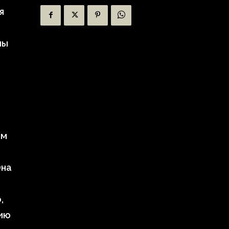
я
пы
ям
Она
,
гию