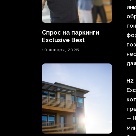
инв
об
пон
Спрос на паркинги
фор
Exclusive Best
поз
10 января, 2026
нео
да
H2:
Exc
кот
пре
— Н
мин