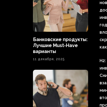
нов
до
инв
год
вло
Банковские продукты:
скр
Лучшие Must-Have
как
варианты
11 декабря, 2025
H2:
инв
Сни
вза
мин
вт
про