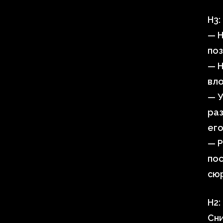
H3:
— Н
поз
— Н
вло
— 
ра
его
— Р
по
сю
H2:
Сни