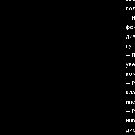
по
— Н
фон
ди
пут
— П
ув
ком
— 
кла
инс
— Р
инв