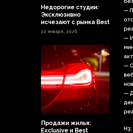
без
Недорогие студии:
— П
Эксклюзивно
отс
исчезают с рынка Best
реа
22 января, 2026
— И
мин
акт
— О
веб
нов
— 
дем
реа
Продажи жилья:
H3:
Exclusive и Best