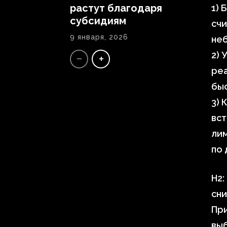
растут благодаря
1) 
субсидиям
счи
9 января, 2026
не
2) 
реа
бы
3) 
вст
лим
по
H2:
сн
Пр
вы