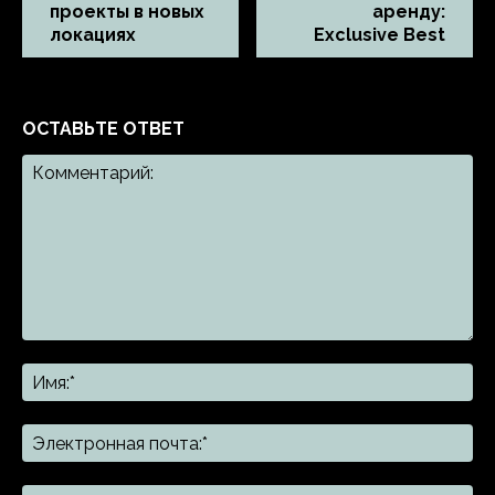
проекты в новых
аренду:
локациях
Exclusive Best
ОСТАВЬТЕ ОТВЕТ
Комментарий:
Им
Эл
поч