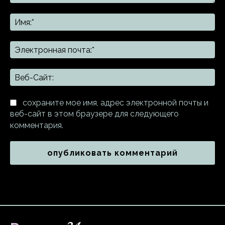
Комментарий:
Им
Эл
поч
Ве
Са
сохраните мое имя, адрес электронной почты и
веб-сайт в этом браузере для следующего
комментария.