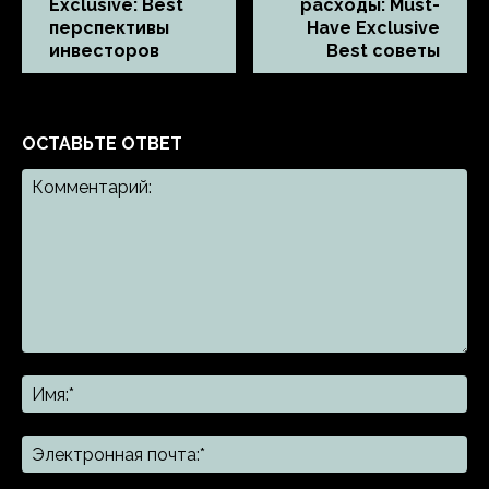
Exclusive: Best
расходы: Must-
перспективы
Have Exclusive
инвесторов
Best советы
ОСТАВЬТЕ ОТВЕТ
Комментарий:
Им
Эл
поч