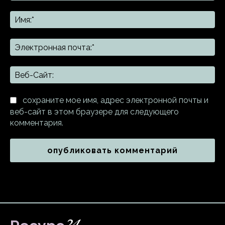
Комментарий:
Им
Эл
поч
Ве
Са
сохраните мое имя, адрес электронной почты и
веб-сайт в этом браузере для следующего
комментария.