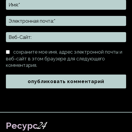
Им
Эл
поч
Ве
Са
сохраните мое имя, адрес электронной почты и
веб-сайт в этом браузере для следующего
комментария.
24
Ресурс