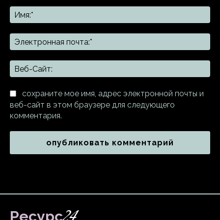
Комментарий:
Им
Эл
поч
Ве
Са
сохраните мое имя, адрес электронной почты и
веб-сайт в этом браузере для следующего
комментария.
24
Ресурс