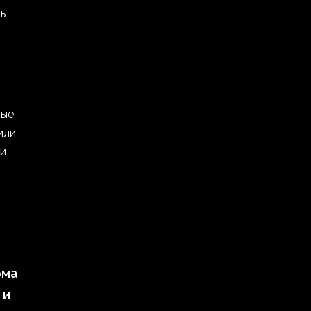
ь
рые
или
 и
ома
 и