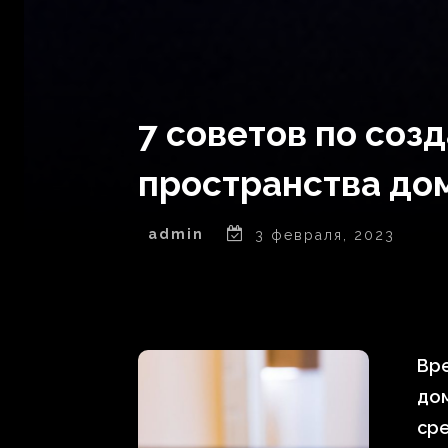
7 советов по соз
пространства до
admin
3 февраля, 2023
Вре
до
сре