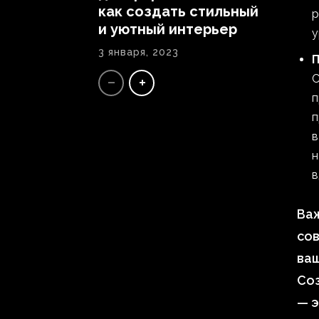
как создать стильный
р
и уютный интерьер
у
3 января, 2023
П
С
п
п
в
н
в
Важ
сов
ва
Со
— э