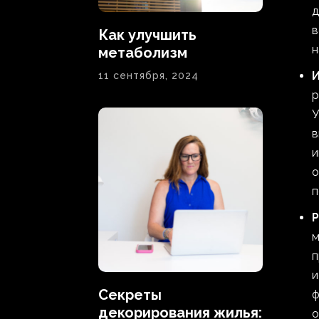
д
в
Как улучшить
н
метаболизм
И
11 сентября, 2024
р
У
в
и
о
п
Р
м
п
и
Секреты
ф
декорирования жилья:
о