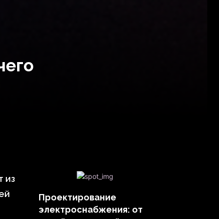
чего
т из
ей
Проектирование
электроснабжения: от