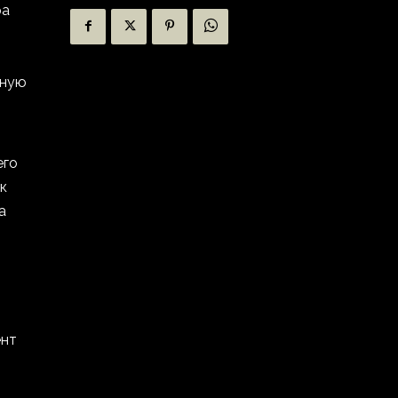
ра
нную
его
к
а
ент