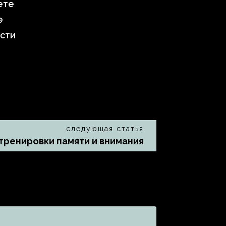
ете
е
сти
следующая статья
 тренировки памяти и внимания