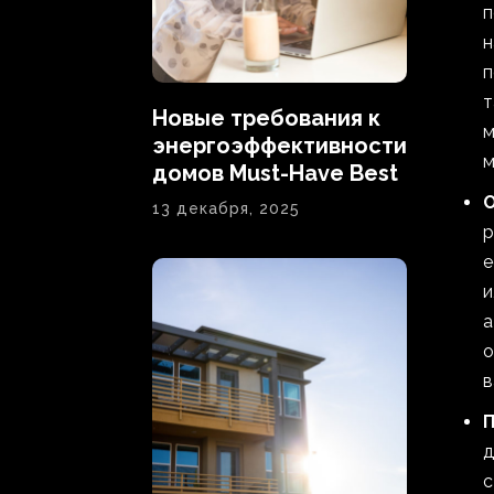
п
н
п
т
Новые требования к
м
энергоэффективности
м
домов Must-Have Best
13 декабря, 2025
р
е
и
а
о
в
П
д
с