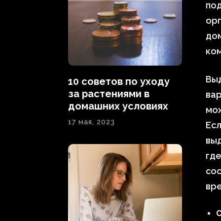
под
ор
дом
ко
Вы
10 советов по уходу
за растениями в
вар
домашних условиях
мож
17 мая, 2023
Есл
выд
где
сос
вре
С