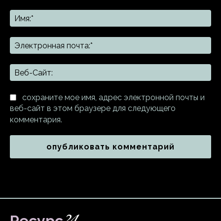
Комментарий:
Им
Эл
поч
Ве
Са
сохраните мое имя, адрес электронной почты и
веб-сайт в этом браузере для следующего
комментария.
Ресурс