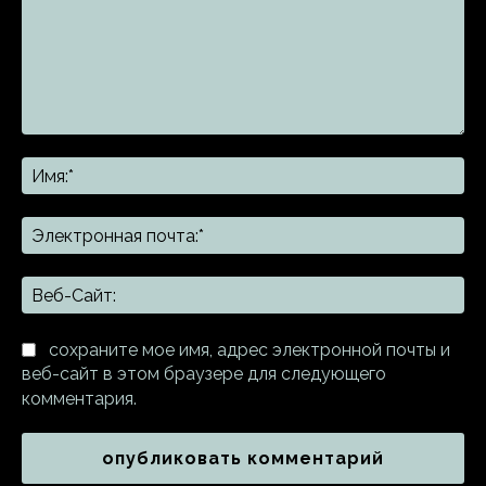
Комментарий:
Им
Эл
поч
Ве
Са
сохраните мое имя, адрес электронной почты и
веб-сайт в этом браузере для следующего
комментария.