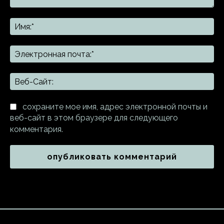
Комментарий:
Им
Эл
поч
Ве
Са
сохраните мое имя, адрес электронной почты и
веб-сайт в этом браузере для следующего
комментария.