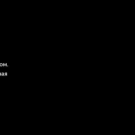
ом.
ная