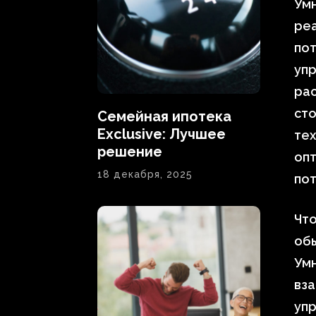
Умн
ре
пот
упр
ра
сто
Семейная ипотека
Exclusive: Лучшее
тех
решение
оп
18 декабря, 2025
по
Что
об
Ум
вза
уп