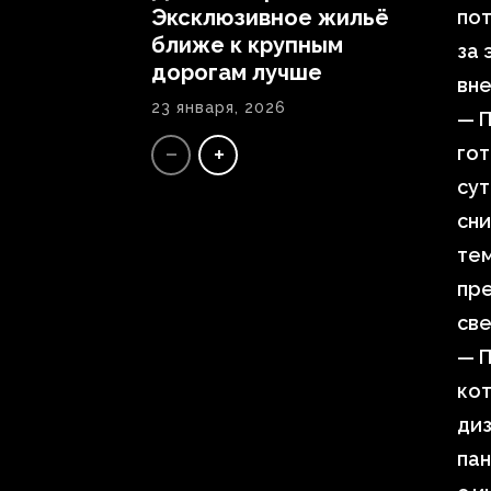
Эксклюзивное жильё
пот
ближе к крупным
за 
дорогам лучше
вне
23 января, 2026
— П
гот
сут
сн
тем
пр
све
— 
ко
диз
пан