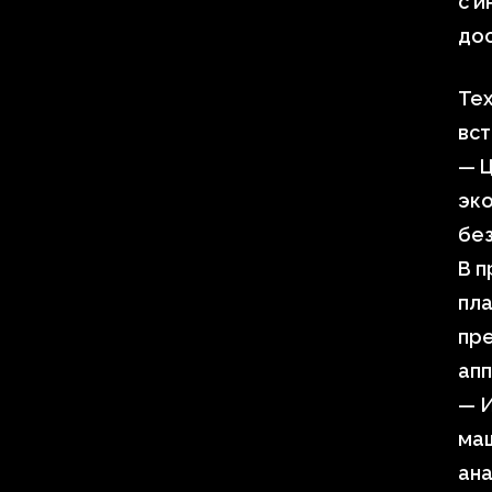
с и
дос
Тех
вст
— 
эк
без
В п
пла
пр
апп
— 
маш
ан