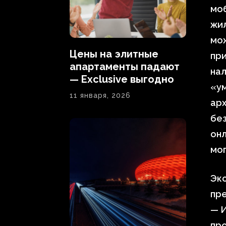
моб
жи
мо
Цены на элитные
при
апартаменты падают
нал
— Exclusive выгодно
«ум
11 января, 2026
арх
без
онл
мог
Экс
пр
— И
про