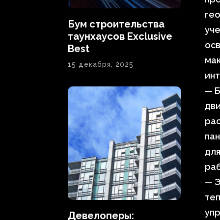
ге
Бум строительства
уче
таунхаусов Exclusive
осв
Best
ма
15 декабря, 2025
ин
— Б
дви
рас
пан
для
раб
— Э
теп
уп
Девелоперы: