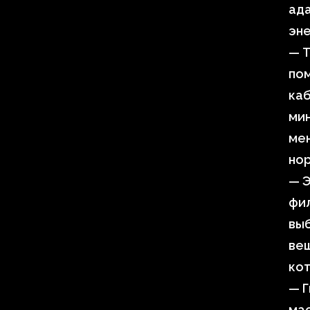
ада
эне
— Т
по
каб
мин
ме
нор
— Э
фил
вы
вещ
кот
— Г
мас