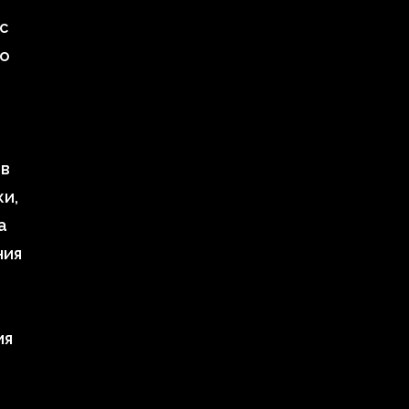
с
го
ов
и,
а
ния
ия