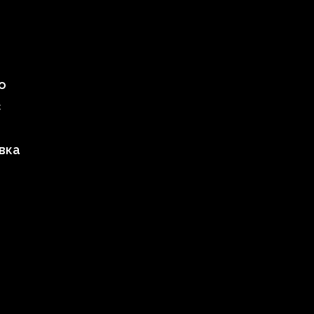
о
с
вка