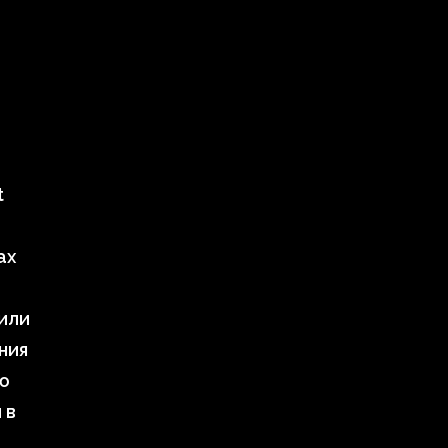
t
ах
или
ния
ю
 в