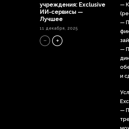
учреждения: Exclusive
— К
ИИ-сервисы —
(ре
Лучшее
— 
11 декабря, 2025
фин
зай
— П
ди
обе
и с
Усл
Exc
— П
тр
мож