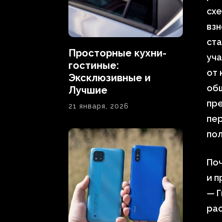
сх
вз
ста
Просторные кухни-
уча
гостиные:
от 
Эксклюзивные и
общ
Лучшие
пр
21 января, 2026
пер
пол
По
и 
— Г
рас