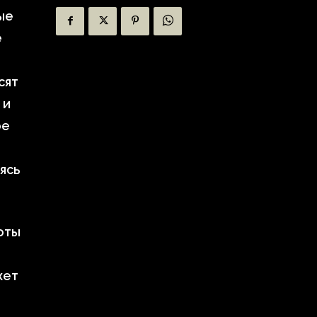
ые
е
сят
 и
ое
ясь
оты
жет