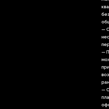
ква
без
об
— С
нес
пер
— П
мож
при
воз
ран
— С
пла
офо