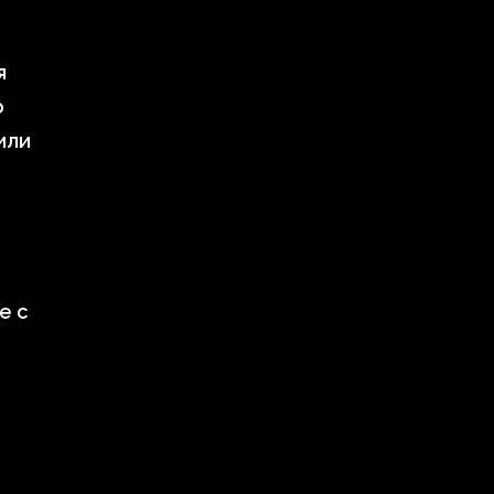
я
о
или
е с