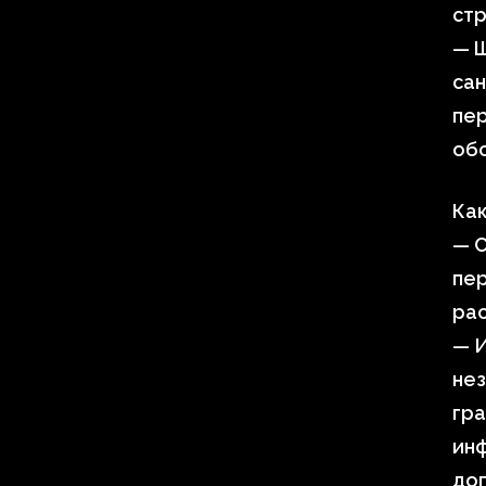
стр
— 
сан
пер
обс
Как
— С
пер
рас
— 
не
гра
инф
до