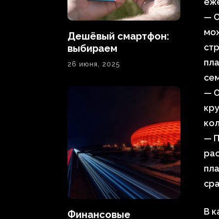
еж
— О
мож
Дешёвый смартфон:
стр
выбираем
пла
26 июня, 2025
се
— О
кр
кол
— П
рас
пла
ср
В к
Финансовые