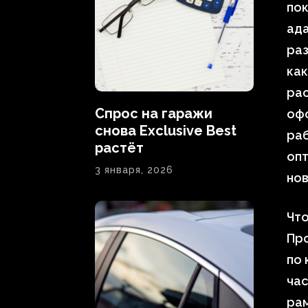
пок
ада
раз
как
рас
Спрос на гаражи
офо
снова Exclusive Best
раб
растёт
опт
3 января, 2026
но
Что
Пр
по 
час
рам