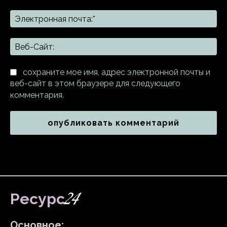
Эл
поч
Ве
Са
сохраните мое имя, адрес электронной почты и
веб-сайт в этом браузере для следующего
комментария.
24
Ресурс
Основное: