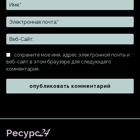
Им
Эл
поч
Ве
Са
сохраните мое имя, адрес электронной почты и
веб-сайт в этом браузере для следующего
комментария.
24
Ресурс