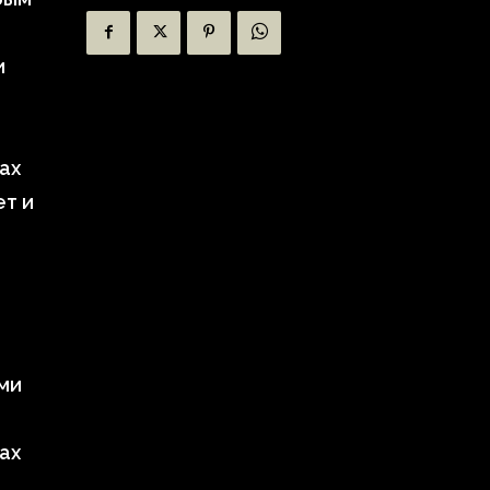
и
ах
ет и
ми
ах