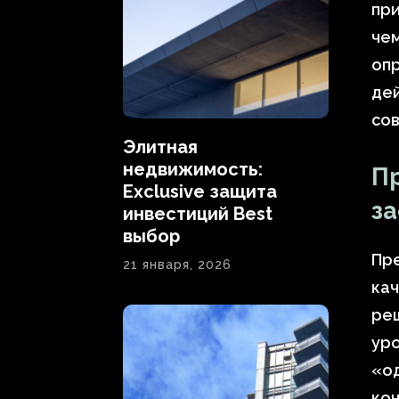
при
чем
опр
дей
со
Элитная
недвижимость:
П
Exclusive защита
за
инвестиций Best
выбор
Пр
21 января, 2026
кач
реш
уро
«од
кон