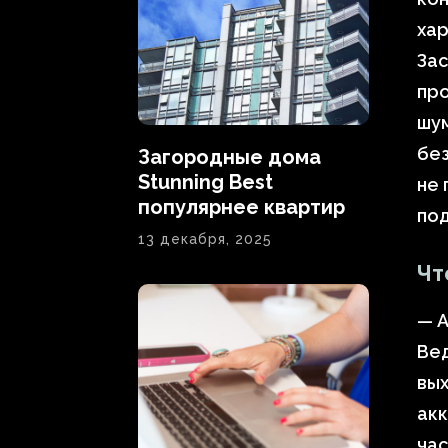
ха
За
про
шу
без
Загородные дома
Stunning Best
не 
популярнее квартир
по
13 декабря, 2025
Чт
— А
Ве
вых
акк
ча