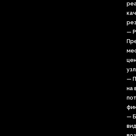
реа
кач
рез
— Р
Пре
мес
цен
узл
— П
на
пот
фин
— Б
вид
воз