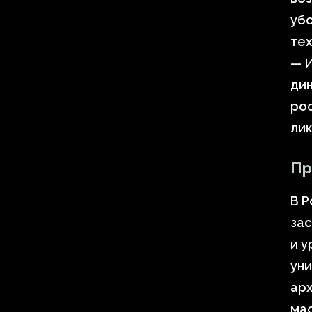
убо
тех
— 
дин
ро
ли
Пр
В Р
зас
и у
ун
арх
ма