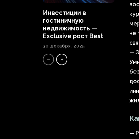
вос
Инвестиции в
кур
гостиничную
мер
недвижимость —
не 
Exclusive рост Best
свя
30 декабря, 2025
— 
Умн
без
дос
ин
жил
Ка
— Р