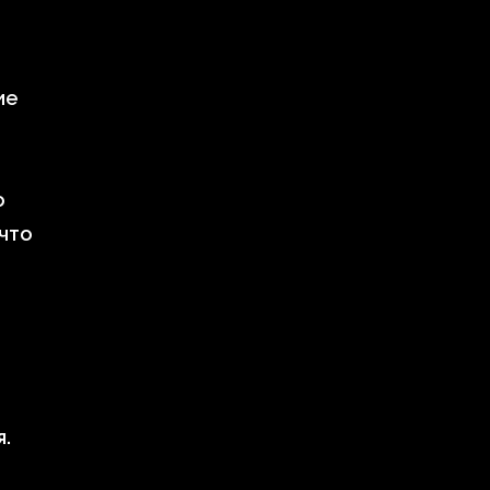
ие
о
что
я.