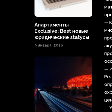
мат
эр
— К
Апартаменты
мно
Exclusive: Best новые
юридические statусы
про
аку
9 января, 2026
про
осо
— И
Рел
оп
охр
цен
— У