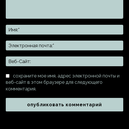
Комментарий:
Им
Эл
поч
Ве
Са
сохраните мое имя, адрес электронной почты и
веб-сайт в этом браузере для следующего
комментария.