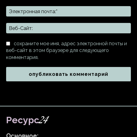
Эл
поч
Ве
Са
сохраните мое имя, адрес электронной почты и
веб-сайт в этом браузере для следующего
комментария.
24
Ресурс
Основное: