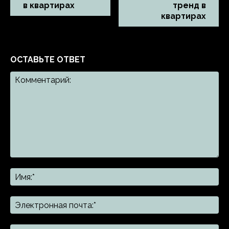
в квартирах
тренд в
квартирах
ОСТАВЬТЕ ОТВЕТ
Комментарий:
Им
Эл
поч