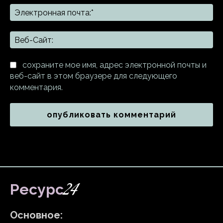
Эл
поч
Ве
Са
сохраните мое имя, адрес электронной почты и
веб-сайт в этом браузере для следующего
комментария.
24
Ресурс
Основное: