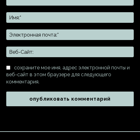
Комментарий:
Им
Эл
поч
Ве
Са
сохраните мое имя, адрес электронной почты и
веб-сайт в этом браузере для следующего
комментария.