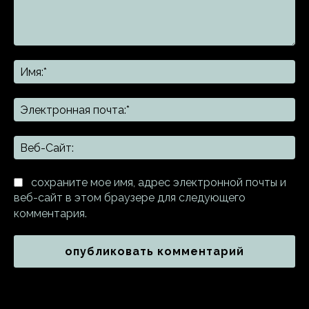
Комментарий:
Им
Эл
поч
Ве
Са
сохраните мое имя, адрес электронной почты и
веб-сайт в этом браузере для следующего
комментария.