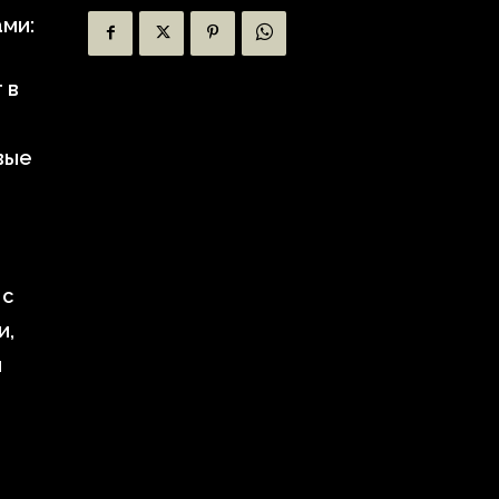
ми:
 в
вые
 с
и,
и