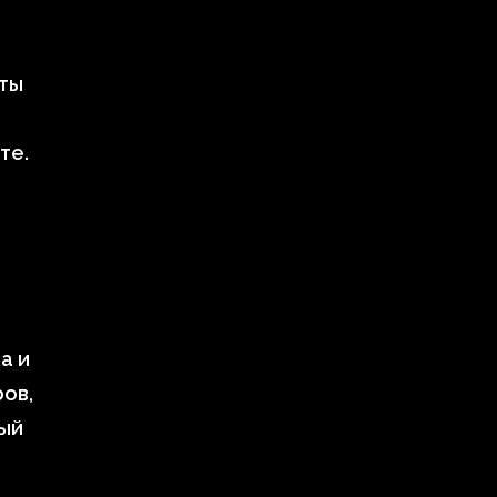
кты
те.
а и
ов,
вый