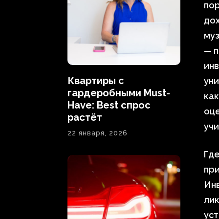
пор
дох
му
— п
инв
Квартиры с
уни
гардеробными Must-
как
Have: Best спрос
оце
растёт
учи
22 января, 2026
Где
пр
Инв
лик
уст