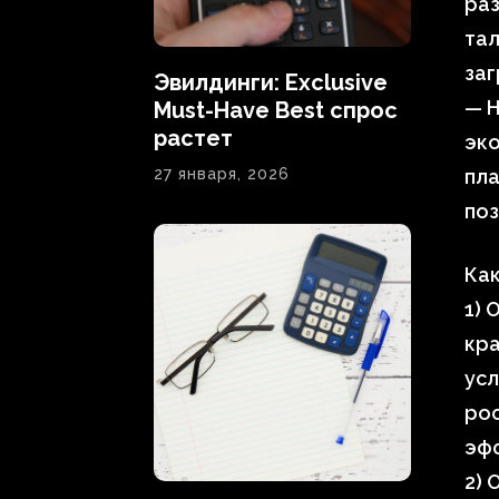
раз
та
заг
Эвилдинги: Exclusive
— 
Must-Have Best спрос
растет
эк
27 января, 2026
пл
поз
Как
1) 
кра
усл
рос
эф
2) 