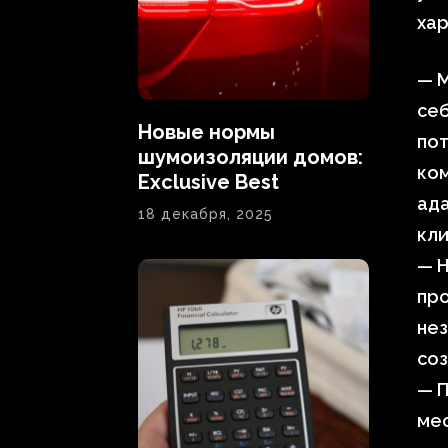
ха
— М
се
Новые нормы
по
шумоизоляции домов:
ком
Exclusive Best
ада
18 декабря, 2025
кли
— Н
пр
нез
соз
— 
мес