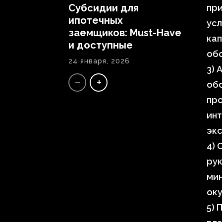
Субсидии для
при
ипотечных
усл
заемщиков: Must-Have
кап
и доступные
об
24 января, 2026
3) 
об
про
инт
экс
4) 
рук
ми
оку
5) 