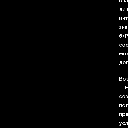
вла
лиц
инт
зна
6) 
сос
мож
до
Во
— М
соз
под
пре
усл