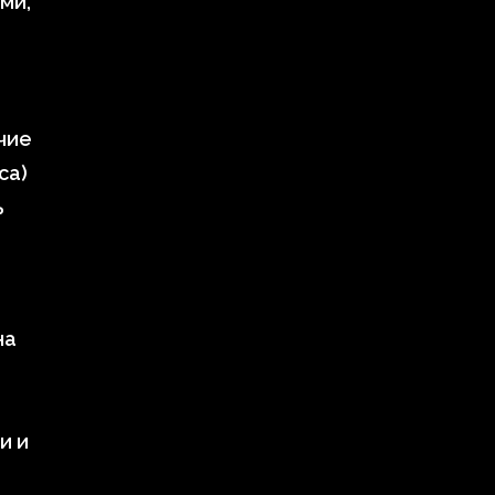
ми,
чие
са)
ь
на
и и