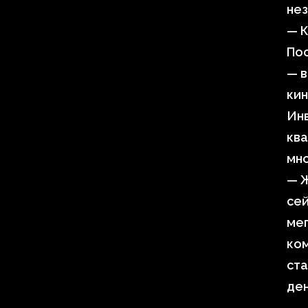
нез
— 
По
— в
кин
Ин
ква
мно
— Ж
сей
мег
ко
ста
де