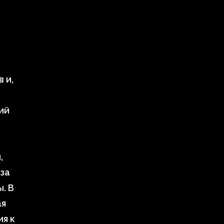
 и,
ий
,
за
. В
ая
ия к