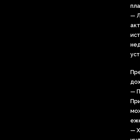
пл
— Л
акт
ист
не
уст
Пре
до
— П
При
мо
еже
— Х
инд