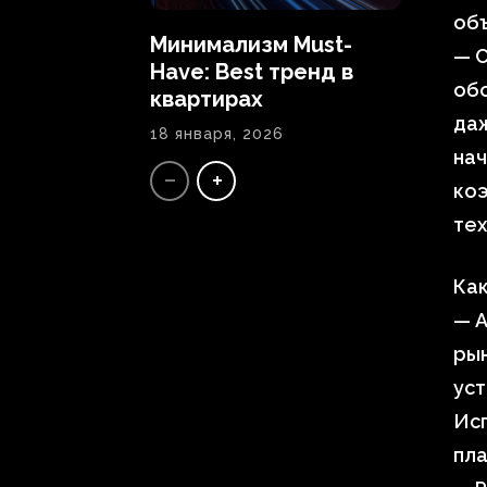
объ
Минимализм Must-
— С
Have: Best тренд в
обо
квартирах
даж
18 января, 2026
нач
ко
тех
Как
— А
рын
уст
Исп
пла