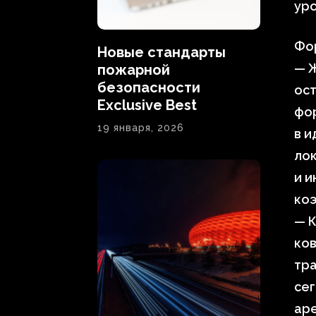
уро
Фо
Новые стандарты
— 
пожарной
безопасности
ост
Exclusive Best
фор
19 января, 2026
в и
лок
и и
ко
— К
ков
тра
сег
аре