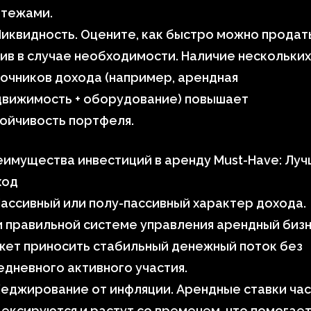
атежами.
иквидность. Оцените, как быстро можно продат
ив в случае необходимости. Наличие нескольких
очников дохода (например, арендная
движимость + оборудование) повышает
ойчивость портфеля.
имущества инвестиций в аренду Must-Have: Лу
ход
ассивный или полу-пассивный характер дохода.
 правильной системе управления арендный биз
жет приносить стабильный денежный поток без
дневного активного участия.
еджирование от инфляции. Арендные ставки ча
ексируются и растут со временем, что помогае