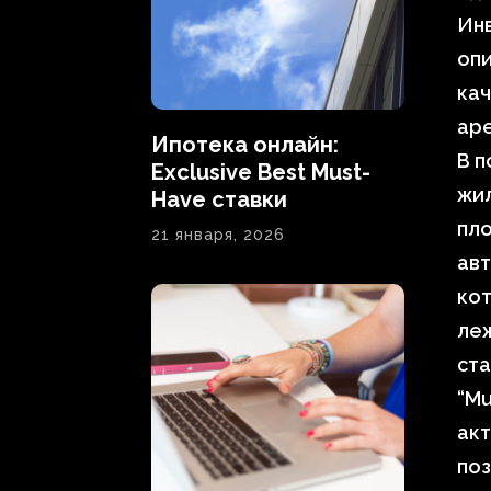
Инв
опи
кач
аре
Ипотека онлайн:
В п
Exclusive Best Must-
жи
Have ставки
пло
21 января, 2026
авт
кот
леж
ста
“Mu
акт
по