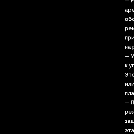
— Р
аре
обс
рем
пр
на 
— У
к у
Эт
или
пла
— П
реж
защ
эта