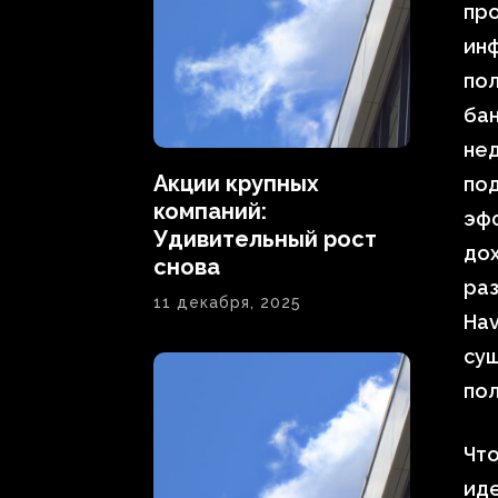
про
инф
по
бан
нед
Акции крупных
под
компаний:
эф
Удивительный рост
дох
снова
раз
11 декабря, 2025
Hav
сущ
пол
Что
ид