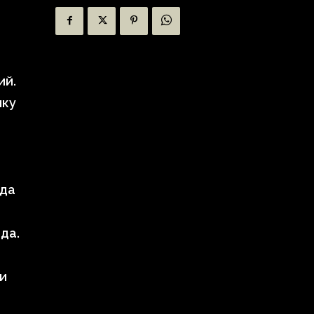
ий.
пку
ода
да.
 и