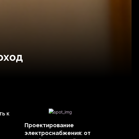
оход
ть к
Проектирование
электроснабжения: от