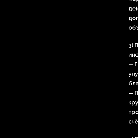
дей
до
об
3)
ин
— Г
улу
бл
— 
кру
про
сч