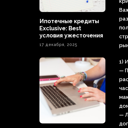
кр
Важ
раз
Ипотечные кредиты
по
Exclusive: Best
условия ужесточения
стр
17 декабря, 2025
рын
1) 
— П
ра
час
мак
дом
— Л
доп