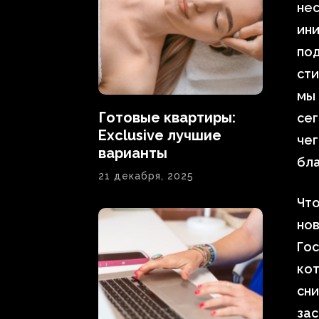
не
ини
под
сти
мы
Готовые квартиры:
сег
Exclusive лучшие
чег
варианты
бл
21 декабря, 2025
Что
но
Гос
ко
сни
зас