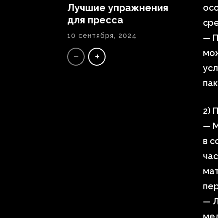
Лучшие упражнения
осо
для пресса
ср
10 сентября, 2024
— 
мож
ус
па
2) 
— 
в с
час
мат
пер
— Л
мед