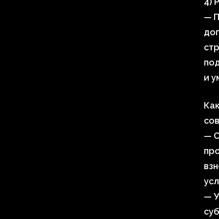
4) 
— П
дог
стр
под
и у
Ка
со
— С
про
взн
усл
— У
су