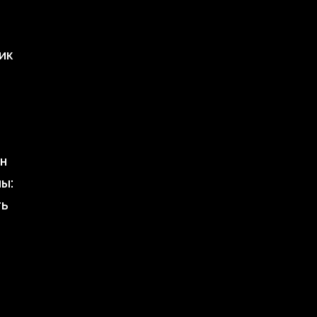
ик
н
ы:
ть