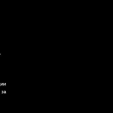
,
ции
 за