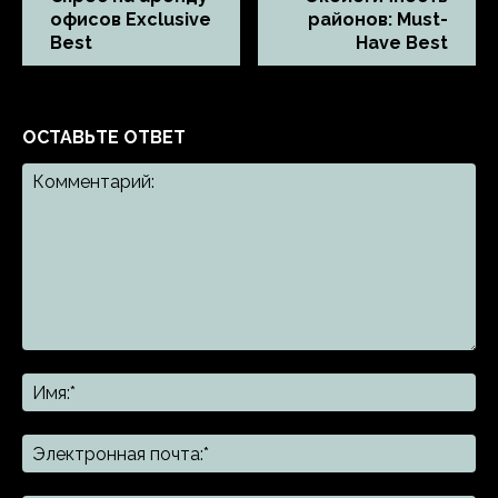
офисов Exclusive
районов: Must-
Best
Have Best
ОСТАВЬТЕ ОТВЕТ
Комментарий:
Им
Эл
поч