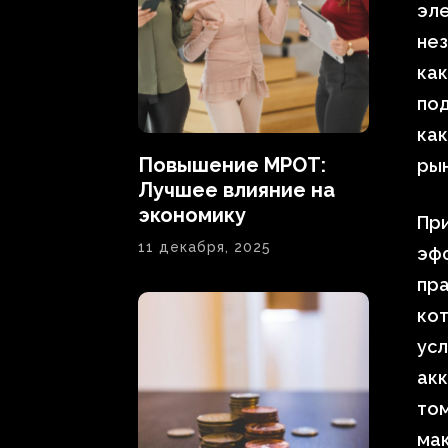
эл
нез
как
по
ка
Повышение МРОТ:
рын
Лучшее влияние на
экономику
При
11 декабря, 2025
эфф
пра
ко
усл
акк
том
ма