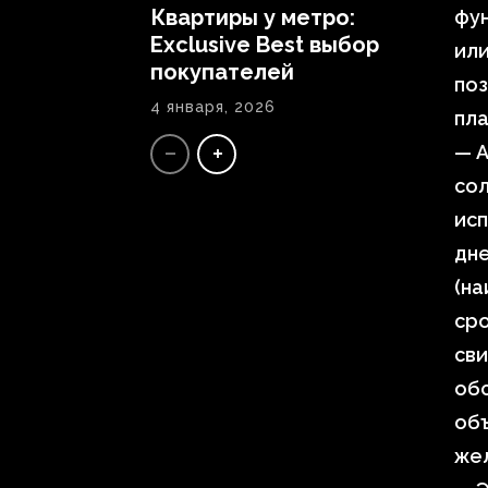
Квартиры у метро:
фун
Exclusive Best выбор
или
покупателей
поз
4 января, 2026
пл
— А
сол
исп
дне
(на
сро
сви
обс
объ
же