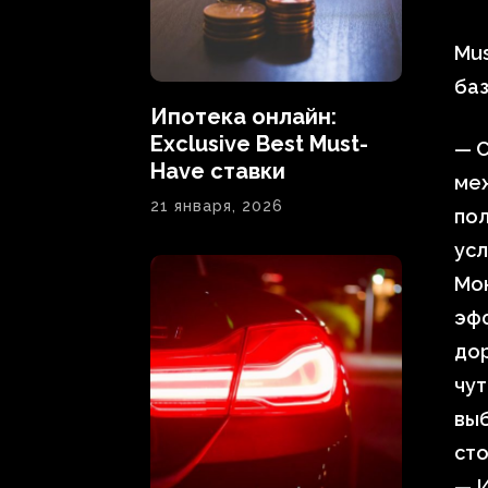
Mus
ба
Ипотека онлайн:
Exclusive Best Must-
— С
Have ставки
ме
21 января, 2026
пол
усл
Мо
эфф
до
чут
выб
сто
— И