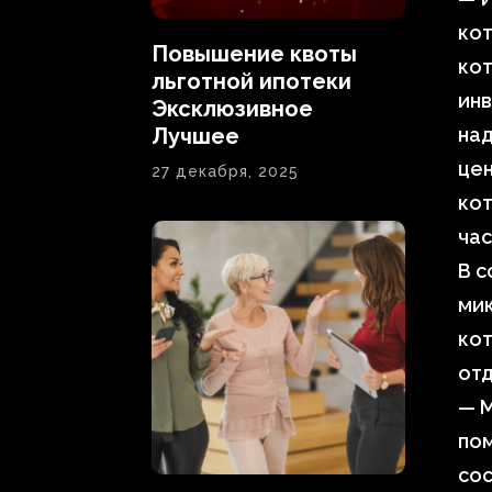
кот
Повышение квоты
кот
льготной ипотеки
инв
Эксклюзивное
Лучшее
над
це
27 декабря, 2025
ко
час
В 
ми
ко
отд
— М
пом
сос