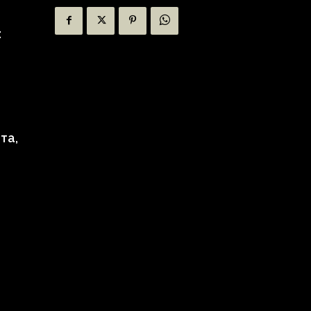
:
та,