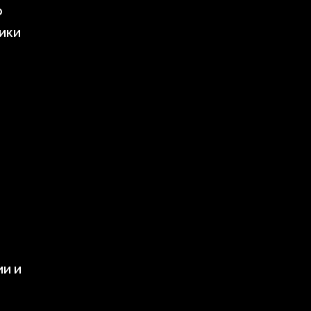
о
ики
ии и