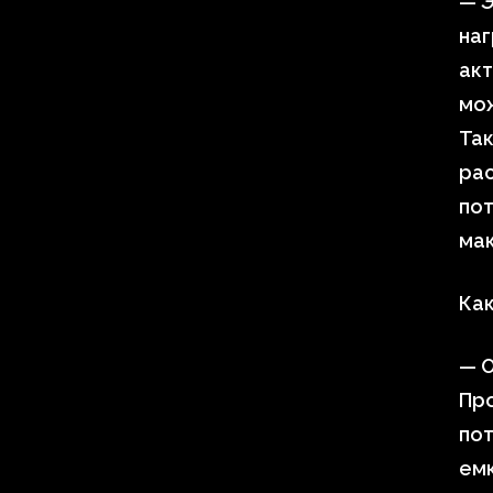
— 
наг
акт
мож
Так
ра
по
ма
Ка
— 
Про
пот
емк