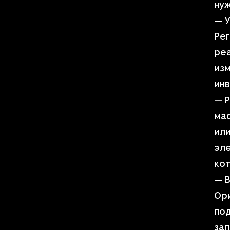
нуж
— У
Рег
реа
изм
ин
— 
ма
ил
эле
кот
— 
Ор
под
зап