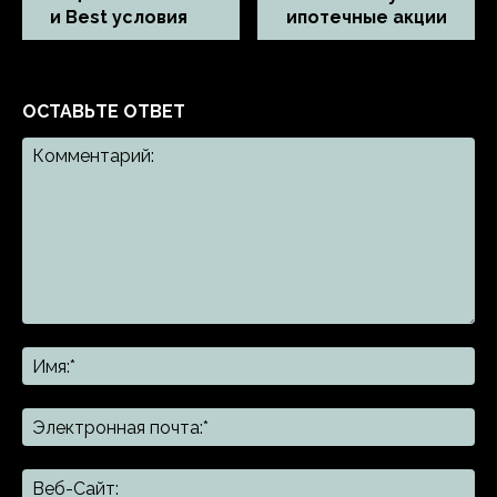
и Best условия
ипотечные акции
ОСТАВЬТЕ ОТВЕТ
Комментарий:
Им
Эл
поч
Ве