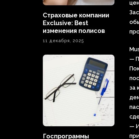
цен
Зас
Страховые компании
обы
Exclusive: Best
изменения полисов
про
11 декабря, 2025
Mus
— П
По
пос
за 
де
пас
сде
— И
Госпрограммы
пр