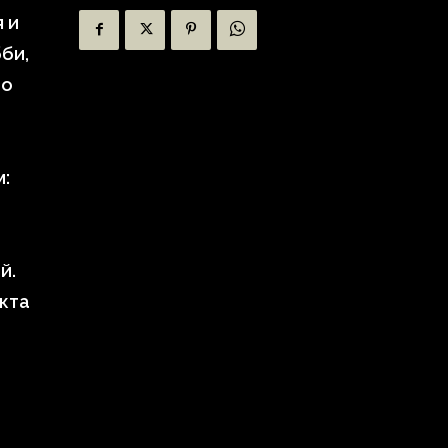
 и
би,
то
м:
й.
кта