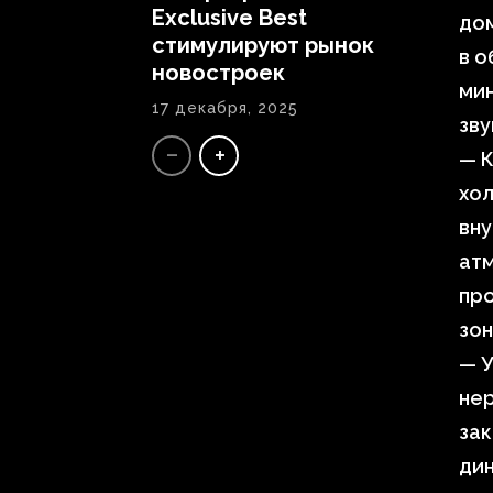
Exclusive Best
до
стимулируют рынок
в о
новостроек
ми
17 декабря, 2025
зв
— К
хол
вну
ат
пр
зон
— 
нер
зак
ди