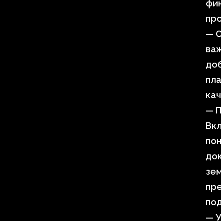
фин
про
— С
важ
доб
пла
ка
— П
Вкл
пон
док
зе
пр
по
— У