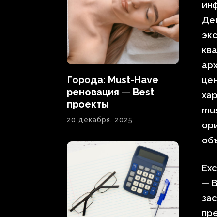
инф
Де
экс
ква
арх
Города: Must-Have
цен
реновация — Best
хар
проекты
mus
20 декабря, 2025
ори
об
Exc
— В
за
пр