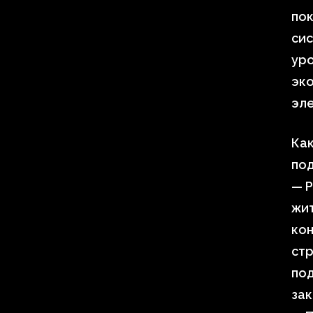
пок
сис
уро
эк
эле
Как
по
— Р
жит
кон
стр
по
зак