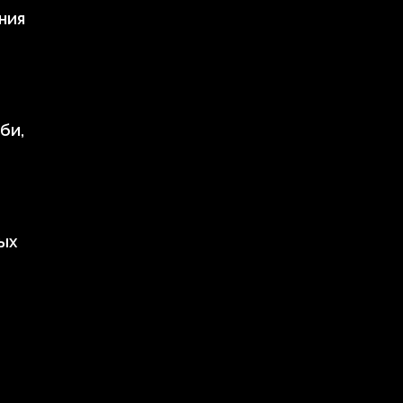
ния
би,
ых