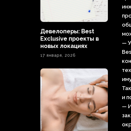
ин
пр
общ
Девелоперы: Best
мож
Exclusive проекты в
— У
новых локациях
Bes
17 января, 2026
кон
те
иму
Так
и п
— И
зак
окр