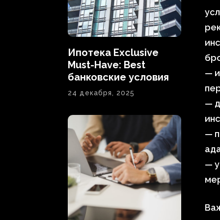
ус
ре
инс
Ипотека Exclusive
бро
Must-Have: Best
— и
банковские условия
пер
24 декабря, 2025
— д
инс
— 
ада
— у
мер
Важ