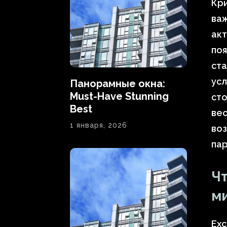
Кр
важ
акт
поя
ста
усл
Панорамные окна:
Must-Have Stunning
сто
Best
вес
1 января, 2026
воз
пар
Чт
м
Exc