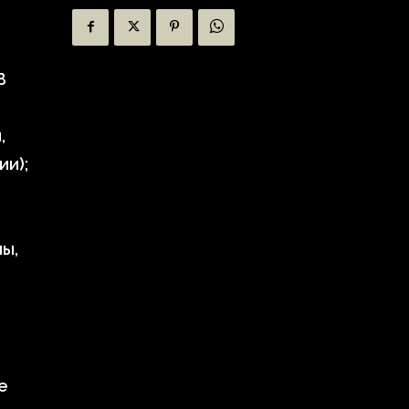
В
,
ии);
ы,
е