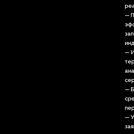
ре
— П
эфф
зап
инд
— 
тер
ана
сер
— Б
сре
пер
— У
зая