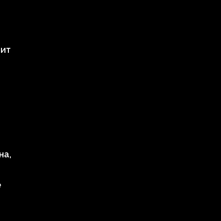
чит
на,
е