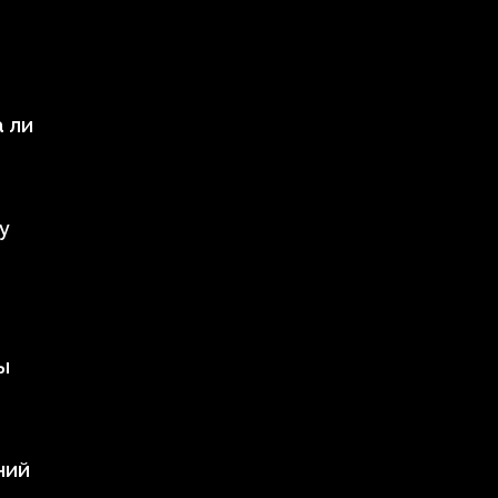
а ли
у
ы
ний