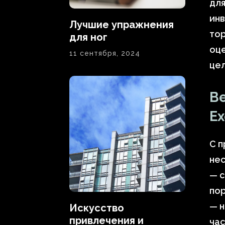
для
инв
Лучшие упражнения
тор
для ног
оце
11 сентября, 2024
цел
Ве
Ex
С п
нес
— 
пор
— н
Искусство
привлечения и
час