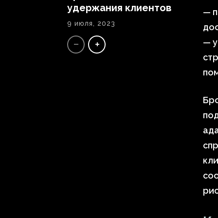
удержания клиентов
— п
9 июля, 2023
дос
— 
стр
по
Бро
под
ада
спр
кли
со
рис