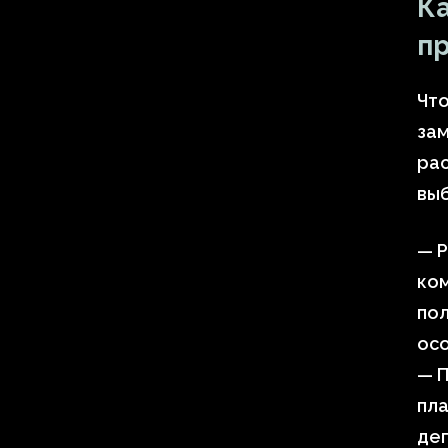
Ка
п
Что
зам
ра
вы
— Р
ко
пол
осо
— П
пла
деп