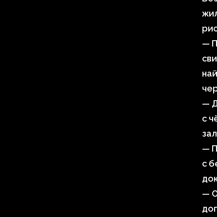
жил
рис
— П
сви
най
чер
— 
с ч
зал
— 
с б
до
— О
дог