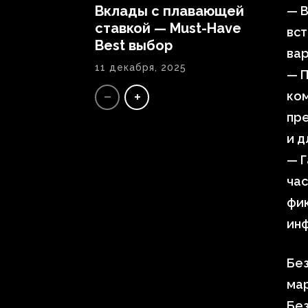
Вклады с плавающей
— В
ставкой — Must-Have
вст
Best выбор
вар
11 декабря, 2025
— 
ком
пре
и д
— 
ча
фик
инф
Без
ма
Без