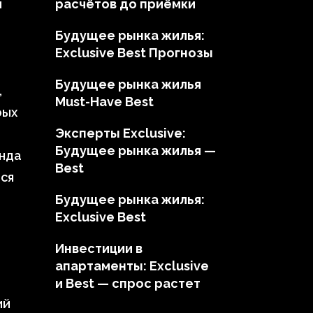
ы
расчётов до приёмки
Будущее рынка жилья:
Exclusive Best Прогнозы
Будущее рынка жилья
,
Must-Have Best
рых
Эксперты Exclusive:
Будущее рынка жилья —
енда
Best
ся
Будущее рынка жилья:
Exclusive Best
Инвестиции в
апартаменты: Exclusive
и Best — спрос растет
ий