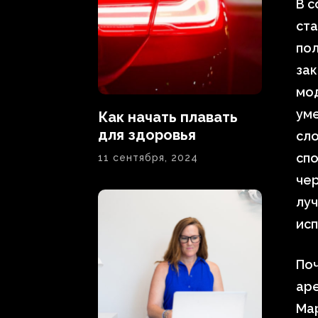
В 
ста
пол
зак
мод
уме
Как начать плавать
для здоровья
сл
спо
11 сентября, 2024
че
лу
исп
По
ар
Ма