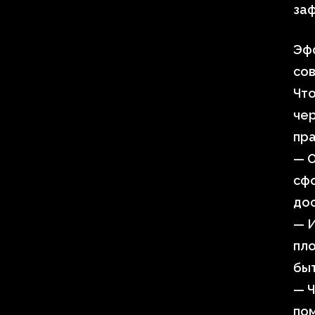
заф
Эфф
со
Чт
чер
пра
— О
сф
дос
— 
пло
быт
— Ч
пом