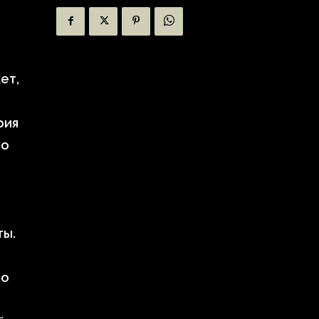
:
ет,
рия
то
ты.
во