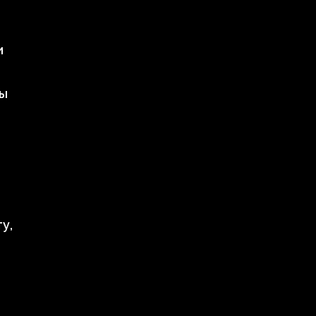
и
ды
у,