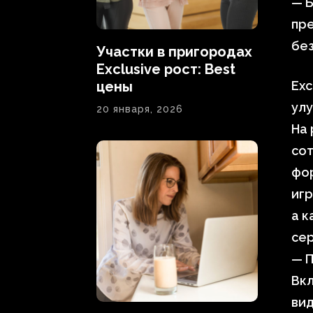
— 
пре
бе
Участки в пригородах
Exclusive рост: Best
цены
Exc
ул
20 января, 2026
На
сот
фор
игр
а к
сер
— 
Вкл
вид