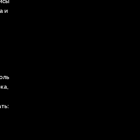
йсы
а и
оль
ка,
ть: