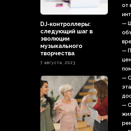
от 
инт
— 
DJ-контроллеры:
следующий шаг в
объ
эволюции
вр
музыкального
— П
творчества
цен
7 августа, 2023
пом
— 
эта
дос
— 
жил
ре