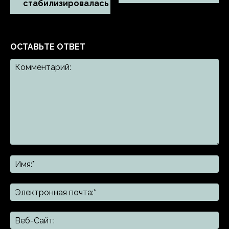
стабилизировалась
ОСТАВЬТЕ ОТВЕТ
Комментарий:
Им
Эл
поч
Ве
Са