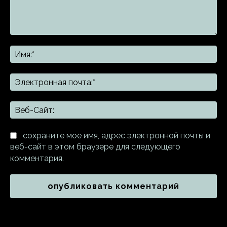
Комментарий:
Им
Эл
поч
Ве
Са
сохраните мое имя, адрес электронной почты и
веб-сайт в этом браузере для следующего
комментария.