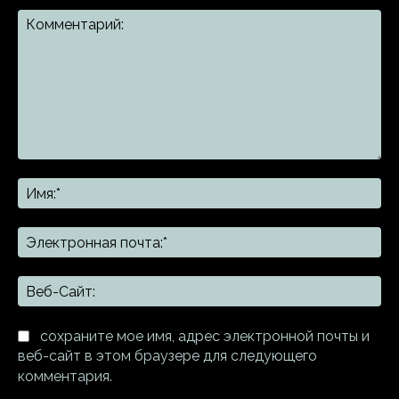
Комментарий:
Им
Эл
поч
Ве
Са
сохраните мое имя, адрес электронной почты и
веб-сайт в этом браузере для следующего
комментария.